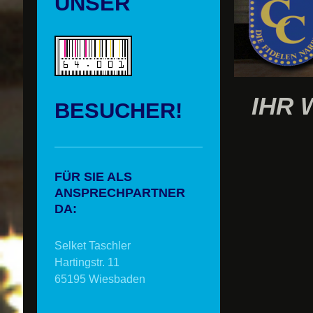
UNSER
IHR 
BESUCHER!
FÜR SIE ALS
ANSPRECHPARTNER
DA:
Selket Taschler
Hartingstr. 11
65195 Wiesbaden