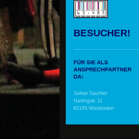
BESUCHER!
FÜR SIE ALS
ANSPRECHPARTNER
DA:
Selket Taschler
Hartingstr. 11
65195 Wiesbaden