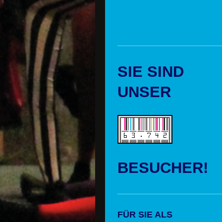
SIE SIND
UNSER
BESUCHER!
FÜR SIE ALS