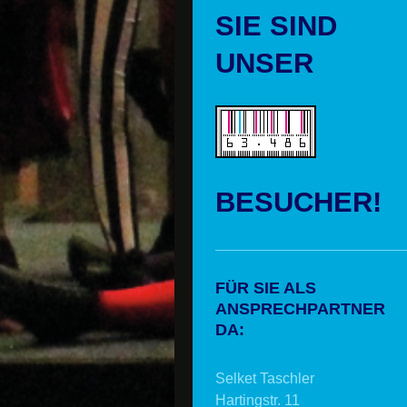
SIE SIND
UNSER
BESUCHER!
FÜR SIE ALS
ANSPRECHPARTNER
DA:
Selket Taschler
Hartingstr. 11