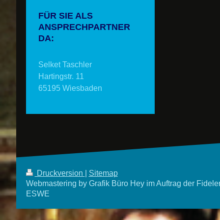
FÜR SIE ALS
ANSPRECHPARTNER
DA:
Selket Taschler
Hartingstr. 11
65195 Wiesbaden
Druckversion
|
Sitemap
Webmastering by Grafik Büro Hey im Auftrag der Fidele
ESWE