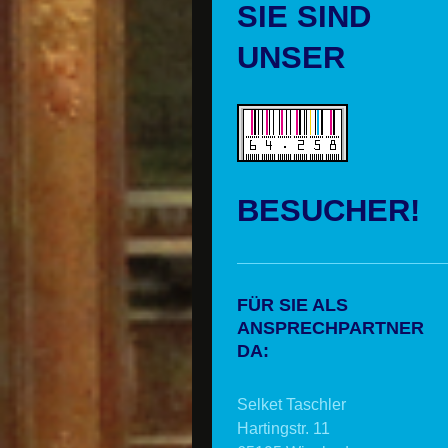
SIE SIND
UNSER
BESUCHER!
FÜR SIE ALS
ANSPRECHPARTNER
DA:
Selket Taschler
Hartingstr. 11