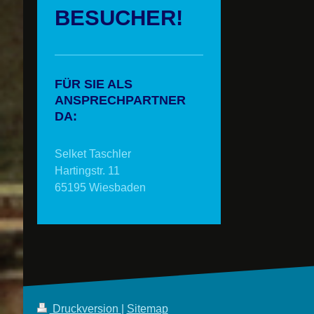
BESUCHER!
FÜR SIE ALS
ANSPRECHPARTNER
DA:
Selket Taschler
Hartingstr. 11
65195 Wiesbaden
Druckversion
|
Sitemap