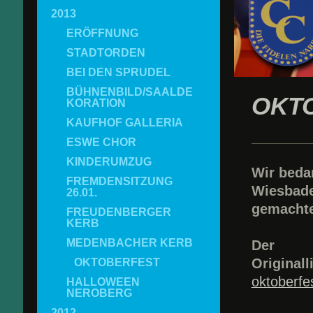
2013
ERÖFFNUNG
STADTORDEN
BEI DEN SPRUDEL
BÜHNENBILD/SAALDE
OKTO
KORATION
KAUFHOF GALLERIA
ESWE CHOR
KINDERUMZUG
Wir bedan
FREMDENSITZUNG
Wiesbade
26.01.
gemachte 
FREUDENBERGER
KERB
MEDENBACHER KERB
Der
Originall
OKTOBERFEST
oktoberfe
HALLOWEEN
NEROBERG
2012