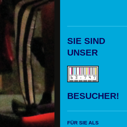
SIE SIND
UNSER
BESUCHER!
FÜR SIE ALS