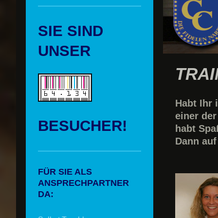
SIE SIND
UNSER
TRAI
Habt Ihr 
einer de
BESUCHER!
habt Sp
Dann auf
FÜR SIE ALS
ANSPRECHPARTNER
DA: