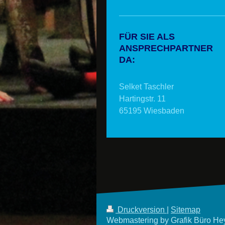
FÜR SIE ALS
ANSPRECHPARTNER
DA:
Selket Taschler
Hartingstr. 11
65195 Wiesbaden
Druckversion
|
Sitemap
Webmastering by Grafik Büro Hey